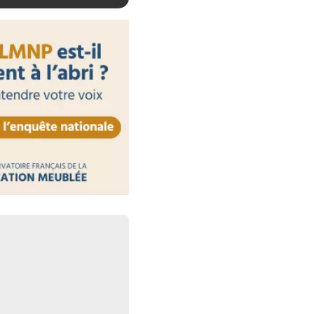
t-elles leur destinataire ?
30 juillet 2026
 par l’IA : la
au programme
30 juillet 2026
 : des obligations
respecter
30 juillet 2026
ctronique : les plateformes
aute surveillance