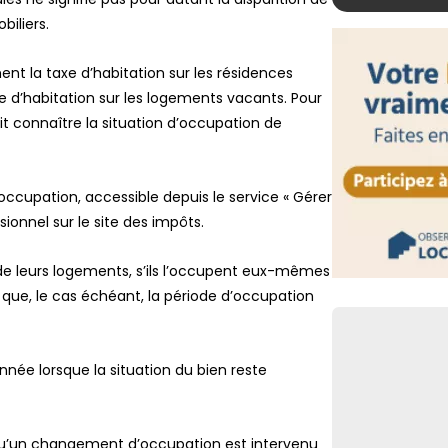
factures trouven
biliers.
FLASH
nt la taxe d’habitation sur les résidences
Contenus générés
transparence 
e d’habitation sur les logements vacants. Pour
it connaître la situation d’occupation de
FLASH
Retour de pêche
déclaratives à 
occupation, accessible depuis le service « Gérer
FLASH
ionnel sur le site des impôts.
Facturation éle
agréées sous h
de leurs logements, s’ils l’occupent eux-mêmes
Lien vers
si que, le cas échéant, la période d’occupation
née lorsque la situation du bien reste
squ’un changement d’occupation est intervenu