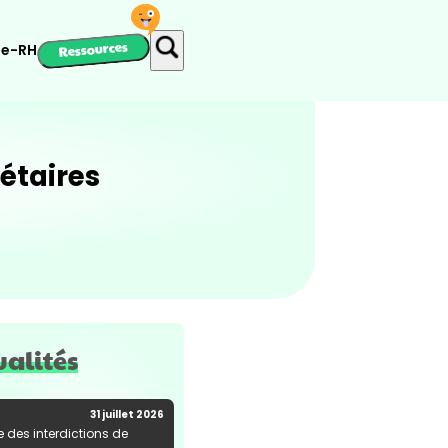
Ressources
ie-RH
iétaires
ualités
31 juillet 2026
e des interdictions de