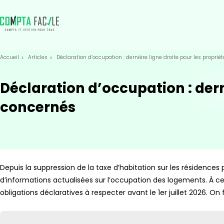
Skip
Aller au
to
contenu
menu
Accueil
Articles
Déclaration d’occupation : dernière ligne droite pour les proprié
Déclaration d’occupation : dern
concernés
Depuis la suppression de la taxe d’habitation sur les résidences p
d’informations actualisées sur l’occupation des logements. À ce 
obligations déclaratives à respecter avant le 1er juillet 2026. On f