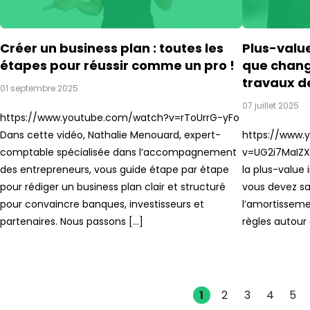
Créer un business plan : toutes les
Plus-value
étapes pour réussir comme un pro !
que chang
travaux d
01 septembre 2025
07 juillet 2025
https://www.youtube.com/watch?v=rToUrrG-yFo
Dans cette vidéo, Nathalie Menouard, expert-
https://www.
comptable spécialisée dans l’accompagnement
v=UG2i7MaIZXg
des entrepreneurs, vous guide étape par étape
la plus-value 
pour rédiger un business plan clair et structuré
vous devez sa
pour convaincre banques, investisseurs et
l’amortisseme
partenaires. Nous passons […]
règles autour 
1
2
3
4
5