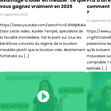
Avantage à louer en meublé : ce que
Prix d'un
vous gagnez vraiment en 2025
comment ch
?
01 septembre 2025
01 septembre 2
https://www.youtube.com/watch?v=DJ6SNjHbAi4
Dans cette vidéo, Aurélie Templé, spécialiste de
https://www.
la fiscalité immobilière, fait le point sur tous les
v=grFDOa4w6k
bénéfices concrets du régime de la location
présentons le
meublée plutôt que la location vide. Abattement
qu’ils incluen
forfaitaire ou […]
mauvaises sur
comptable ? 
Nathalie […]