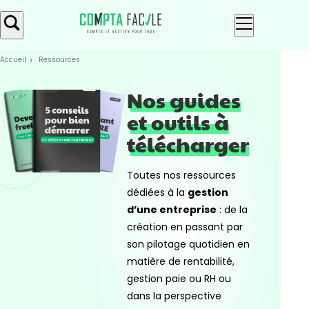
Skip
Aller au
to
contenu
menu
Accueil
Ressources
Nos guides
et outils à
télécharger
Toutes nos ressources
dédiées à la
gestion
d’une entreprise
: de la
création en passant par
son pilotage quotidien en
matière de rentabilité,
gestion paie ou RH ou
dans la perspective