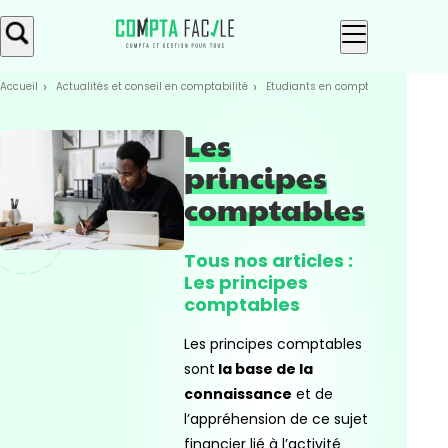
Skip
Aller au
to
contenu
menu
Accueil
Actualités et conseil en comptabilité
Etudiants en compta
Les bases 
Les
principes
comptables
Tous nos articles :
Les principes
comptables
Les principes comptables
sont
la base de la
connaissance
et de
l’appréhension de ce sujet
financier lié à l’activité