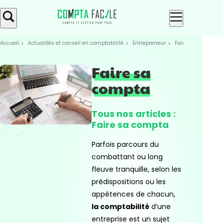
Skip
Aller au
to
contenu
menu
Accueil
Actualités et conseil en comptabilité
Entrepreneur
Faire sa compta
Faire sa
compta
Tous nos articles :
Faire sa compta
Parfois parcours du
combattant ou long
fleuve tranquille, selon les
prédispositions ou les
appétences de chacun,
la comptabilité
d’une
entreprise est un sujet