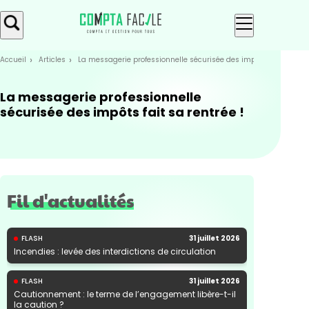
Skip
Aller au
to
contenu
menu
Accueil
Articles
La messagerie professionnelle sécurisée des impôts fait sa rent
La messagerie professionnelle
sécurisée des impôts fait sa rentrée !
Fil d'actualités
FLASH
31 juillet 2026
Incendies : levée des interdictions de circulation
FLASH
31 juillet 2026
Cautionnement : le terme de l’engagement libère-t-il
la caution ?