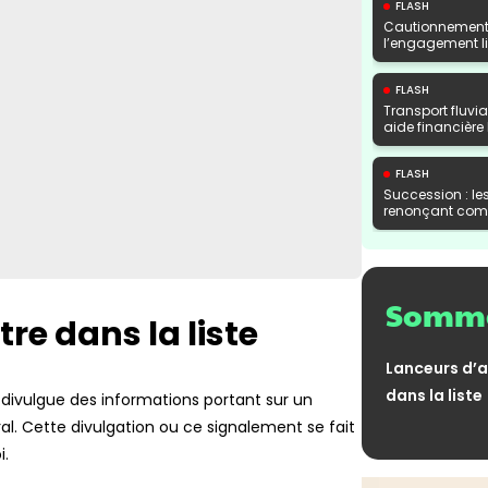
FLASH
Cautionnement 
l’engagement lib
FLASH
Transport fluvi
aide financière
FLASH
Succession : le
renonçant comp
FLASH
Encadrement de
plus
Somma
tre dans la liste
FLASH
Taxe de 3 % sur
Lanceurs d’al
va la tolérance 
dans la liste
 divulgue des informations portant sur un
al. Cette divulgation ou ce signalement se fait
FLASH
Facturation éle
i.
factures trouven