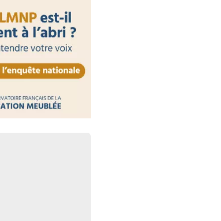
30 juillet 2026
 par l’IA : la
au programme
30 juillet 2026
 : des obligations
respecter
30 juillet 2026
ctronique : les plateformes
aute surveillance