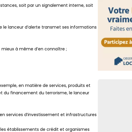
stances, soit par un signalement interne, soit
FLASH
Contenus générés
transparence 
ue le lanceur d’alerte transmet ses informations
FLASH
Retour de pêche
déclaratives à 
 les mieux à même d’en connaître ;
FLASH
Facturation éle
agréées sous h
Lien vers
r exemple, en matière de services, produits et
t du financement du terrorisme, le lanceur
 en services d’investissement et infrastructures
r les établissements de crédit et organismes