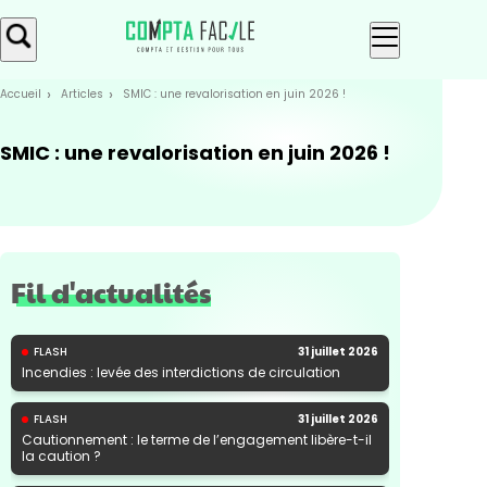
Skip
Aller au
to
contenu
menu
Accueil
Articles
SMIC : une revalorisation en juin 2026 !
SMIC : une revalorisation en juin 2026 !
Fil d'actualités
FLASH
31 juillet 2026
Incendies : levée des interdictions de circulation
FLASH
31 juillet 2026
Cautionnement : le terme de l’engagement libère-t-il
la caution ?