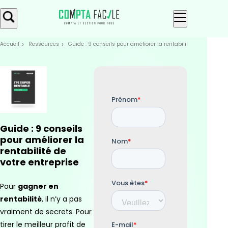
Skip
Aller au
to
contenu
menu
Accueil
Ressources
Guide : 9 conseils pour améliorer la rentabilité de votre entr
Guide : 9 conseils
pour améliorer la
rentabilité de
votre entreprise
Pour
gagner en
rentabilité
, il n’y a pas
vraiment de secrets. Pour
tirer le meilleur profit de