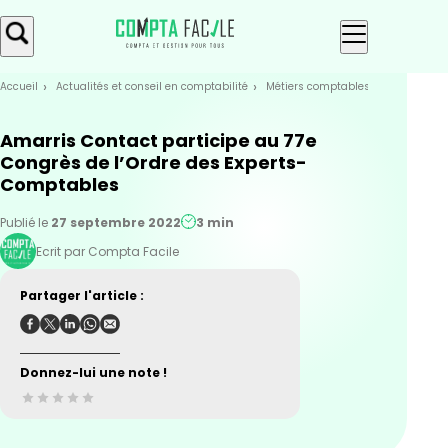
Skip
Aller au
to
contenu
menu
Accueil
Actualités et conseil en comptabilité
Métiers comptables
Actualités
Amarris Contact participe au 77e
Congrès de l’Ordre des Experts-
Comptables
Publié le
27 septembre 2022
3 min
Ecrit par Compta Facile
Partager l'article :
Donnez-lui une note !