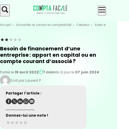
Skip
Aller au
to
contenu
menu
Accueil
Actualités et conseil en comptabilité
Créateur
Aides et Financement
Besoin de financement d’une
entreprise : apport en capital ou en
compte courant d’associé ?
Publié le
19 avril 2022
7 min
Mis à jour le
07 juin 2024
Ecrit par Laurent P
Partager l'article :
Donnez-lui une note !