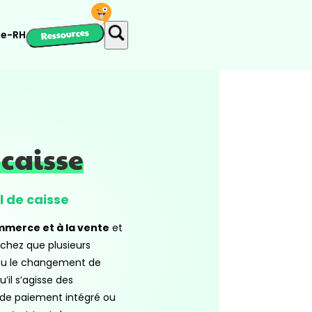
Ressources
ie-RH
 caisse
el de caisse
merce et à la vente
et
Sachez que plusieurs
(ou le changement de
u’il s’agisse des
 de paiement intégré ou