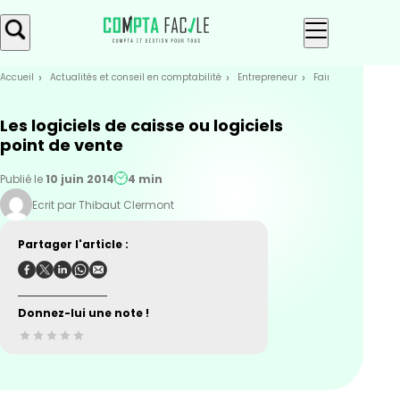
Skip
Aller au
to
contenu
menu
Accueil
Actualités et conseil en comptabilité
Entrepreneur
Faire sa compta
Les logiciels de caisse ou logiciels
point de vente
Publié le
10 juin 2014
4 min
Ecrit par Thibaut Clermont
Partager l'article :
Donnez-lui une note !