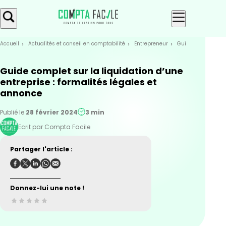
Skip
Aller au
to
contenu
menu
Accueil
Actualités et conseil en comptabilité
Entrepreneur
Guide complet sur 
Guide complet sur la liquidation d’une
entreprise : formalités légales et
annonce
Publié le
28 février 2024
3 min
Ecrit par Compta Facile
Partager l'article :
Donnez-lui une note !