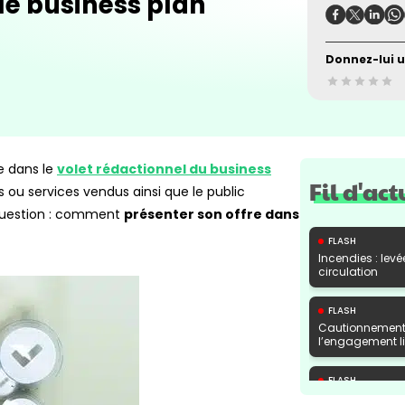
 le business plan
Donnez-lui u
e dans le
volet rédactionnel du business
Fil d'act
s ou services vendus ainsi que le public
 question : comment
présenter son offre dans
FLASH
Incendies : levé
circulation
FLASH
Cautionnement 
l’engagement lib
FLASH
Transport fluvi