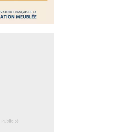
 : des obligations
respecter
30 juillet 2026
ctronique : les plateformes
aute surveillance