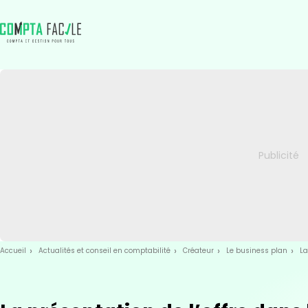
Skip
Aller au
to
contenu
menu
Accueil
Actualités et conseil en comptabilité
Créateur
Le business plan
La