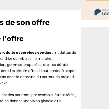
Retour de pêche
déclaratives à 
FLASH
s de son offre
Facturation éle
Lien vers
agréées sous h
l’offre
produits et services vendus
: modalités de
lendrier de mise sur le marché,
tion, gammes proposées, etc. Les détails
s l’excès. En effet, il faut garder à l’esprit
lisé dans le domaine du porteur de projet. Il
plexe.
s dessins pourront, par exemple, être insérés ;
ité de donner une vision globale d’un