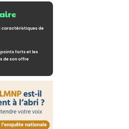
 bienvenue
ire
31 juillet 2026
s donations du parent
tent-elles ?
s caractéristiques de
31 juillet 2026
s loyers : une année de
 points forts et les
s de son offre
31 juillet 2026
 les immeubles : jusqu'où
de l'administration ?
30 juillet 2026
ctronique : comment les
t-elles leur destinataire ?
30 juillet 2026
 par l’IA : la
au programme
30 juillet 2026