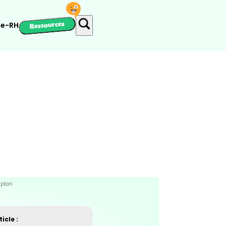
Ressources
ie-RH
 plan
icle :