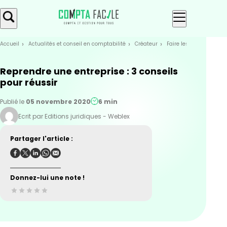
Skip
Aller au
to
contenu
menu
Accueil
Actualités et conseil en comptabilité
Créateur
Faire les bons choix
Reprendre une entreprise : 3 conseils
pour réussir
Publié le
05 novembre 2020
6 min
Ecrit par Editions juridiques - Weblex
Partager l'article :
Donnez-lui une note !