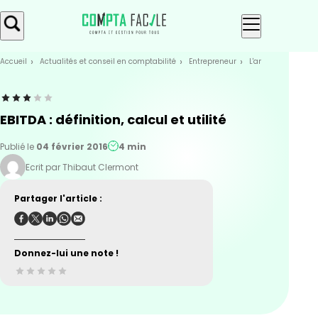
Skip
Aller au
to
contenu
menu
Accueil
Actualités et conseil en comptabilité
Entrepreneur
L'analyse financiè
EBITDA : définition, calcul et utilité
Publié le
04 février 2016
4 min
Ecrit par Thibaut Clermont
Partager l'article :
Donnez-lui une note !