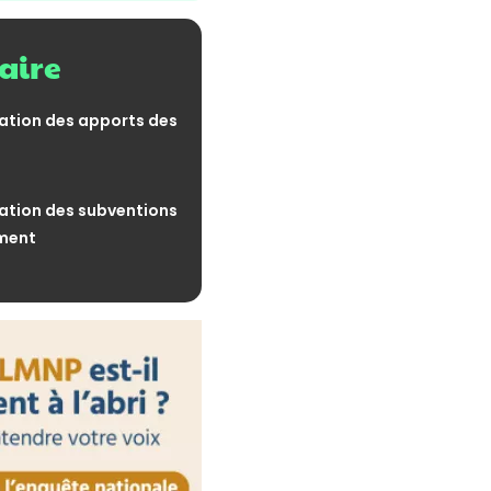
al de marchandises : une
 bienvenue
ire
31 juillet 2026
s donations du parent
tent-elles ?
ation des apports des
31 juillet 2026
s loyers : une année de
ation des subventions
ement
31 juillet 2026
 les immeubles : jusqu'où
de l'administration ?
30 juillet 2026
ctronique : comment les
t-elles leur destinataire ?
30 juillet 2026
 par l’IA : la
au programme
30 juillet 2026