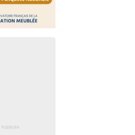
 : des obligations
respecter
30 juillet 2026
ctronique : les plateformes
aute surveillance