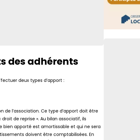
Retour de pêche
déclaratives à 
FLASH
Facturation éle
Lien vers
agréées sous h
ts des adhérents
fectuer deux types d’apport :
on de l’association. Ce type d’apport doit être
oit de reprise ». Au bilan associatif, ils
 le bien apporté est amortissable et qui ne sera
ortissements doivent être comptabilisées. En