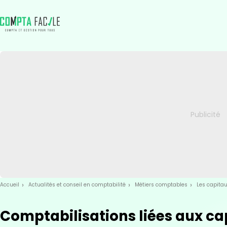
Skip
Aller au
to
contenu
menu
Accueil
Actualités et conseil en comptabilité
Métiers comptables
Les capitau
Comptabilisations liées aux ca