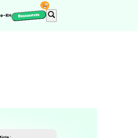
Ressources
ie-RH
icle :