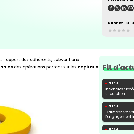
Donnez-lui u
ns : apport des adhérents, subventions
Fil d'act
tables
des opérations portant sur les
capitaux
FLASH
Incendies : levé
circulation
FLASH
Cautionnement 
l’engagement lib
FLASH