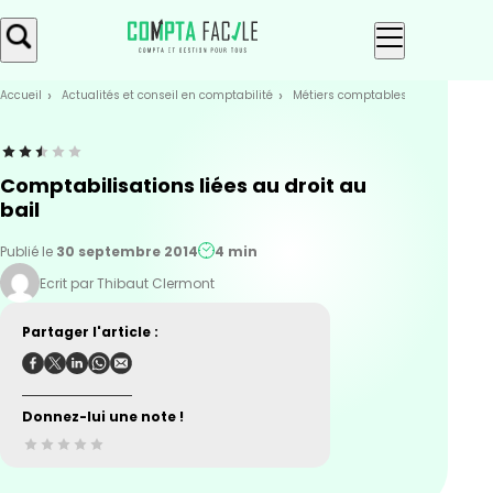
Skip
Aller au
to
contenu
menu
Accueil
Actualités et conseil en comptabilité
Métiers comptables
Les immobi
Comptabilisations liées au droit au
bail
Publié le
30 septembre 2014
4 min
Ecrit par Thibaut Clermont
Partager l'article :
Donnez-lui une note !