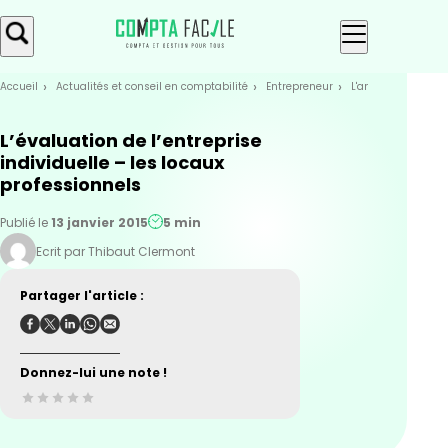
Skip
Aller au
to
contenu
menu
Accueil
Actualités et conseil en comptabilité
Entrepreneur
L'analyse financiè
L’évaluation de l’entreprise
individuelle – les locaux
professionnels
Publié le
13 janvier 2015
5 min
Ecrit par Thibaut Clermont
Partager l'article :
Donnez-lui une note !