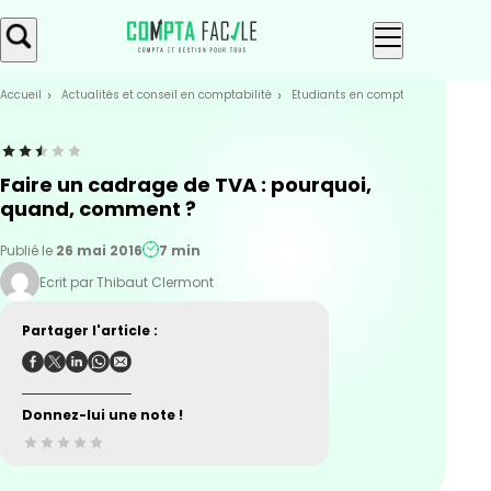
Skip
Aller au
to
contenu
menu
Accueil
Actualités et conseil en comptabilité
Etudiants en compta
Les bases 
Faire un cadrage de TVA : pourquoi,
quand, comment ?
Publié le
26 mai 2016
7 min
Ecrit par Thibaut Clermont
Partager l'article :
Donnez-lui une note !