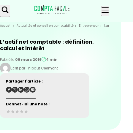
Skip
Aller au
to
contenu
menu
Accueil
Actualités et conseil en comptabilité
Entrepreneur
L'analyse financiè
L’actif net comptable : définition,
calcul et intérêt
Publié le
09 mars 2016
4 min
Ecrit par Thibaut Clermont
Partager l'article :
Donnez-lui une note !