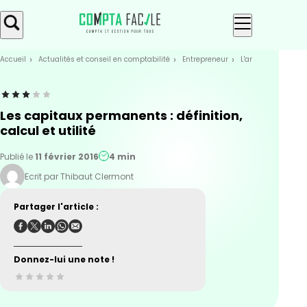
Skip
Aller au
to
contenu
menu
Accueil
Actualités et conseil en comptabilité
Entrepreneur
L'analyse financiè
Les capitaux permanents : définition,
calcul et utilité
Publié le
11 février 2016
4 min
Ecrit par Thibaut Clermont
Partager l'article :
Donnez-lui une note !