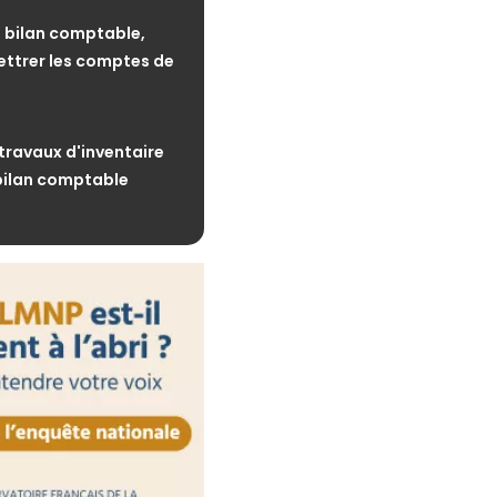
 : des obligations
respecter
 bilan comptable,
lettrer les comptes de
30 juillet 2026
ctronique : les plateformes
aute surveillance
 travaux d'inventaire
 bilan comptable