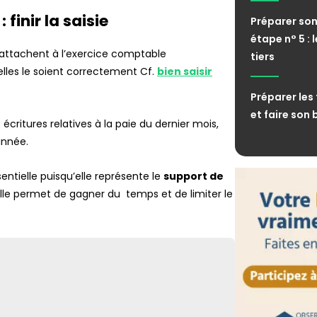
Retour de pêche
finir la saisie
déclaratives à 
Préparer son
étape n° 5 : 
FLASH
rattachent à l’exercice comptable
tiers
Facturation éle
agréées sous h
elles le soient correctement Cf.
bien saisir
Préparer les
et faire son
écritures relatives à la paie du dernier mois,
année.
sentielle puisqu’elle représente le
support de
 elle permet de gagner du temps et de limiter le