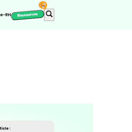
Ressources
ie-RH
icle :