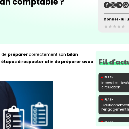
lan comptable ?
Donnez-lui u
t de
préparer
correctement son
bilan
Fil d'act
s
étapes à respecter afin de préparer avec
FLASH
Incendies : levé
circulation
FLASH
Cautionnement 
l’engagement lib
FLASH
Transport fluvi