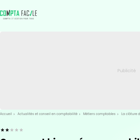
Skip
Aller au
to
contenu
menu
Accueil
Actualités et conseil en comptabilité
Métiers comptables
La clôture d