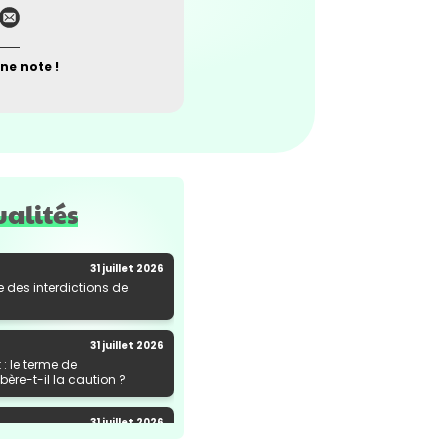
ne note !
ualités
31 juillet 2026
e des interdictions de
31 juillet 2026
: le terme de
ère-t-il la caution ?
31 juillet 2026
al de marchandises : une