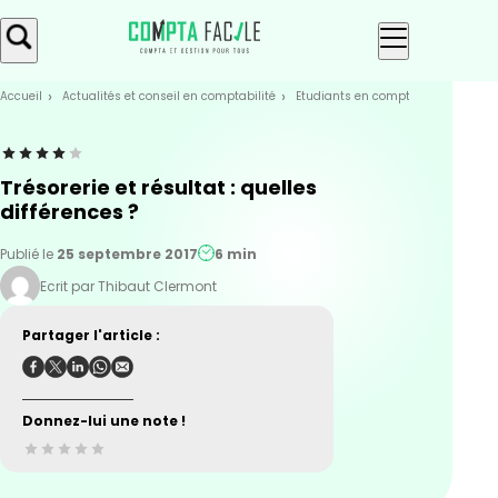
Skip
Aller au
to
contenu
menu
Accueil
Actualités et conseil en comptabilité
Etudiants en compta
Les bases 
Trésorerie et résultat : quelles
différences ?
Publié le
25 septembre 2017
6 min
Ecrit par Thibaut Clermont
Partager l'article :
Donnez-lui une note !