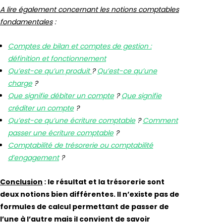
A lire également concernant les notions comptables
fondamentales
:
Comptes de bilan et comptes de gestion :
définition et fonctionnement
Qu’est-ce qu’un produit
?
Qu’est-ce qu’une
charge
?
Que signifie débiter un compte
?
Que signifie
créditer un compte
?
Qu’est-ce qu’une écriture comptable
?
Comment
passer une écriture comptable
?
Comptabilité de trésorerie ou comptabilité
d’engagement
?
Conclusion
: le résultat et la trésorerie sont
deux notions bien différentes. Il n’existe pas de
formules de calcul permettant de passer de
l’une à l’autre mais il convient de savoir