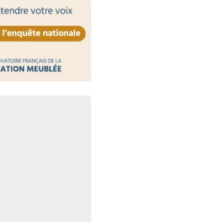
 : des obligations
respecter
30 juillet 2026
ctronique : les plateformes
aute surveillance