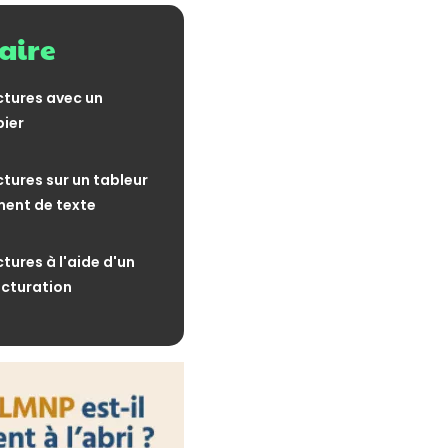
 bienvenue
ire
31 juillet 2026
s donations du parent
tent-elles ?
ctures avec un
pier
31 juillet 2026
s loyers : une année de
ctures sur un tableur
ment de texte
31 juillet 2026
 les immeubles : jusqu'où
de l'administration ?
tures à l'aide d'un
30 juillet 2026
acturation
ctronique : comment les
t-elles leur destinataire ?
30 juillet 2026
 par l’IA : la
au programme
30 juillet 2026