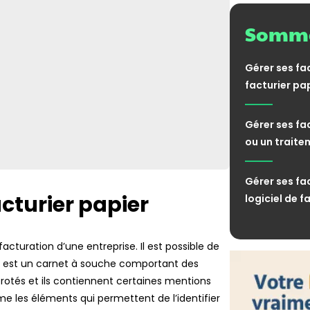
aide financière
Somma
FLASH
Succession : le
renonçant comp
Gérer ses fa
facturier pa
FLASH
Encadrement de
plus
Gérer ses fa
ou un traite
FLASH
Taxe de 3 % sur
va la tolérance 
Gérer ses fac
FLASH
cturier papier
logiciel de f
Facturation éle
factures trouven
 facturation d’une entreprise. Il est possible de
FLASH
Contenus générés
er est un carnet à souche comportant des
transparence 
otés et ils contiennent certaines mentions
me les éléments qui permettent de l’identifier
FLASH