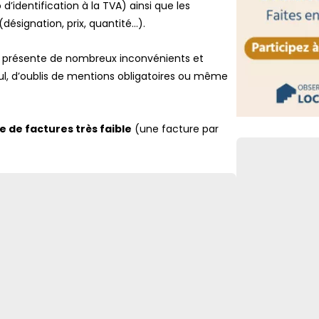
Retour de pêche
’identification à la TVA) ainsi que les
déclaratives à 
(désignation, prix, quantité…).
FLASH
Il présente de nombreux inconvénients et
Facturation éle
agréées sous h
l, d’oublis de mentions obligatoires ou même
Lien vers
 de factures très faible
(une facture par