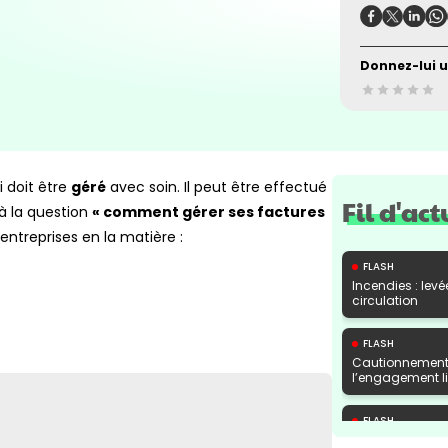
Donnez-lui u
 doit être
géré
avec soin. Il peut être effectué
Fil d'act
à la question
« comment gérer ses factures
 entreprises en la matière :
FLASH
Incendies : levé
circulation
FLASH
Cautionnement 
l’engagement lib
FLASH
Transport fluvi