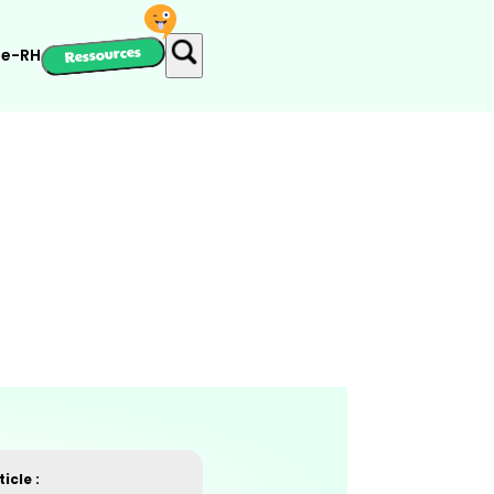
Ressources
ie-RH
icle :