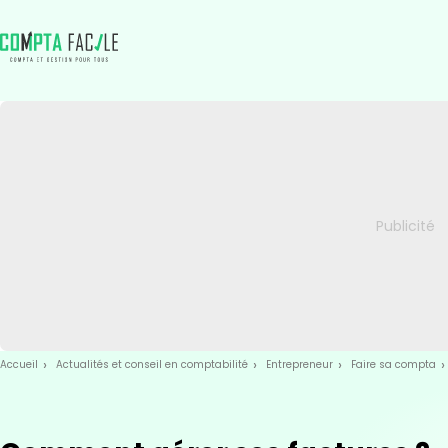
Skip
Aller au
to
contenu
menu
Accueil
Actualités et conseil en comptabilité
Entrepreneur
Faire sa compta