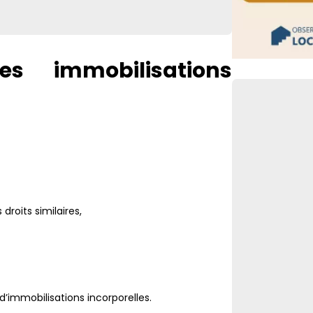
Retour de pêche
déclaratives à 
FLASH
Facturation éle
es immobilisations
Lien vers
agréées sous h
droits similaires,
’immobilisations incorporelles.