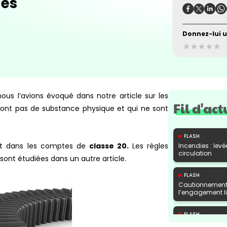
les
Donnez-lui u
s l’avions évoqué dans notre article sur les
Fil d'act
 n’ont pas de substance physique et qui ne sont
FLASH
nt dans les comptes de
classe 20.
Les règles
Incendies : levé
circulation
sont étudiées dans un autre article.
FLASH
Cautionnement 
l’engagement lib
FLASH
Transport fluvi