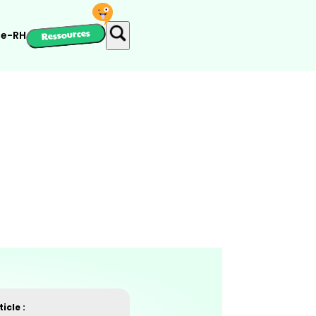
Ressources
ie-RH
icle :