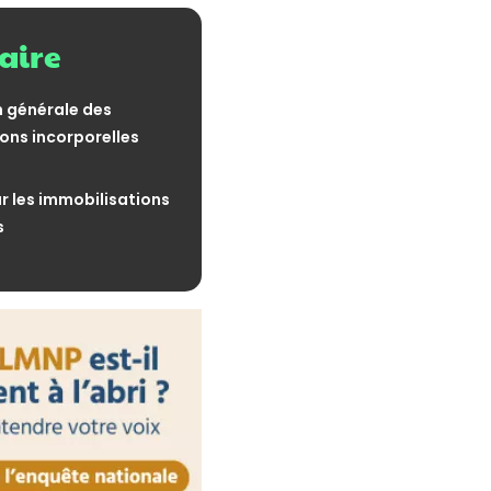
 bienvenue
ire
31 juillet 2026
s donations du parent
tent-elles ?
n générale des
ons incorporelles
31 juillet 2026
s loyers : une année de
ur les immobilisations
s
31 juillet 2026
 les immeubles : jusqu'où
de l'administration ?
30 juillet 2026
ctronique : comment les
t-elles leur destinataire ?
30 juillet 2026
 par l’IA : la
au programme
30 juillet 2026