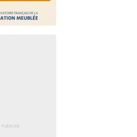
 : des obligations
respecter
30 juillet 2026
ctronique : les plateformes
aute surveillance