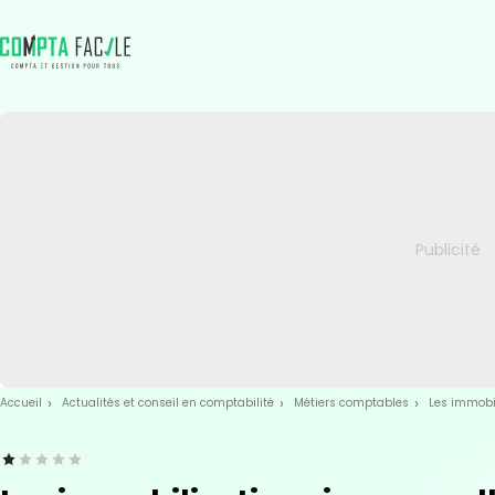
Skip
Aller au
to
contenu
menu
Accueil
Actualités et conseil en comptabilité
Métiers comptables
Les immobi