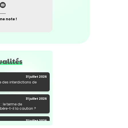
ne note !
ualités
31 juillet 2026
e des interdictions de
31 juillet 2026
: le terme de
ère-t-il la caution ?
31 juillet 2026
al de marchandises : une