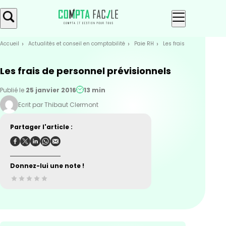
Skip
Aller au
to
contenu
menu
Accueil
Actualités et conseil en comptabilité
Paie RH
Les frais de personnel p
Les frais de personnel prévisionnels
Publié le
25 janvier 2016
13 min
Ecrit par Thibaut Clermont
Partager l'article :
Donnez-lui une note !