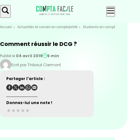
Skip
Aller au
to
contenu
menu
Accueil
Actualités et conseil en comptabilité
Etudiants en compta
Apprendre
Comment réussir le DCG ?
Publié le
04 avril 2019
6 min
Ecrit par Thibaut Clermont
Partager l'article :
Donnez-lui une note !