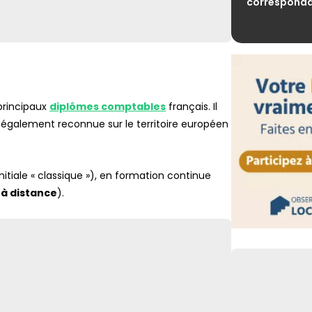
corresponda
FLASH
Retour de pêche
déclaratives à 
FLASH
Facturation éle
agréées sous h
 principaux
diplômes comptables
français. Il
st également reconnue sur le territoire européen
itiale « classique »), en formation continue
à distance
).
Lien vers