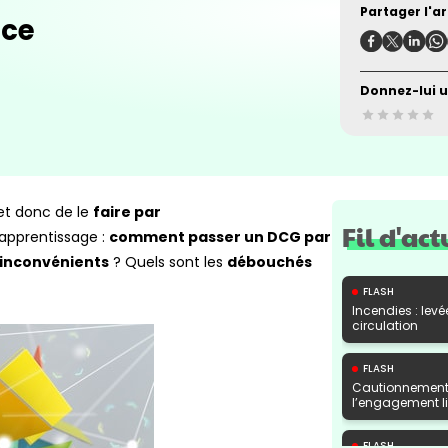
Partager l'art
nce
Donnez-lui u
t donc de le
faire par
Fil d'act
’apprentissage :
comment passer un DCG par
inconvénients
? Quels sont les
débouchés
FLASH
Incendies : levé
circulation
FLASH
Cautionnement 
l’engagement lib
FLASH