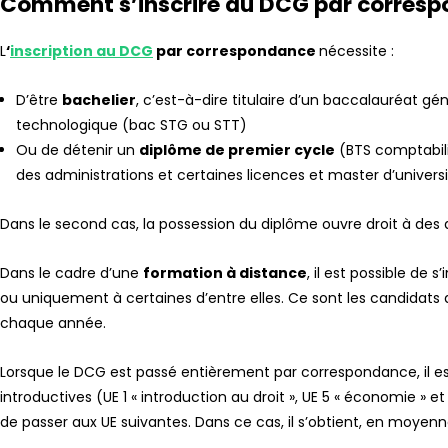
Comment s’inscrire au DCG par corres
L
‘
inscription au DCG
par correspondance
nécessite :
D’être
bachelier
, c’est-à-dire titulaire d’un baccalauréat gén
technologique (bac STG ou STT)
Ou de détenir un
diplôme de premier cycle
(BTS comptabili
des administrations et certaines licences et master d’universi
Dans le second cas, la possession du diplôme ouvre droit à des
Dans le cadre d’une
formation à distance
, il est possible de
ou uniquement à certaines d’entre elles. Ce sont les candidats q
chaque année.
Lorsque le DCG est passé entièrement par correspondance, il e
introductives (UE 1 « introduction au droit », UE 5 « économie » e
de passer aux UE suivantes. Dans ce cas, il s’obtient, en moyenn