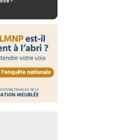
nce ?
30 juillet 2026
 : des obligations
respecter
30 juillet 2026
ctronique : les plateformes
aute surveillance