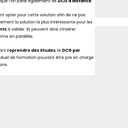
a que l’on parle également de
DCG à distance
.
 opter pour cette solution afin de ne pas
ent la solution la plus intéressante pour les
nts
à valider. Ils peuvent ainsi s’insérer
hme en parallèle.
tant
reprendre des études
, le
DCG par
duel de formation pouvant être pris en charge
ons.