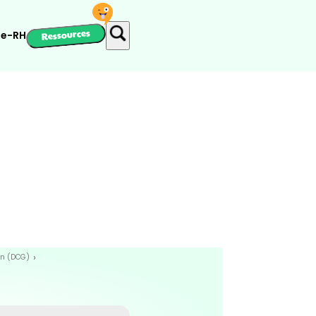
Ressources
ie-RH
on (DCG)