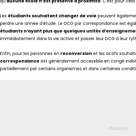
qu’
aucune école n’est présente à proximité
. C’est pour cel
Les
étudiants souhaitant changer de voie
peuvent également
perdre une année d’étude. Le DCG par correspondance est égalem
étudiants n’ayant plus que quelques unités d’enseigneme
immédiatement dans la vie active et passer leur DCG à leur ryt
Enfin, pour les personnes en
reconversion
et les actifs souhai
correspondance
est généralement accessible en congé indivi
partiellement par certains organismes et dans certaines conditi