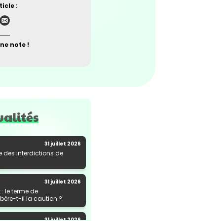
icle :
ne note !
ualités
31 juillet 2026
e des interdictions de
31 juillet 2026
: le terme de
ère-t-il la caution ?
31 juillet 2026