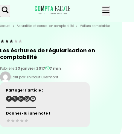
Skip
Aller au
to
contenu
menu
Accueil
Actualités et conseil en comptabilité
Métiers comptables
La clôture d
Les écritures de régularisation en
comptabilité
Publié le
23 janvier 2017
7 min
Ecrit par Thibaut Clermont
Partager l'article :
Donnez-lui une note !