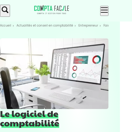
Skip
Aller au
to
contenu
menu
Accueil
Actualités et conseil en comptabilité
Entrepreneur
Faire sa compta
Le logiciel de
comptabilité