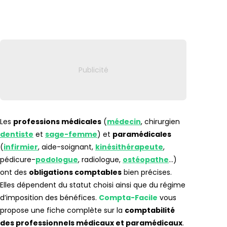
Lien vers
Les
professions médicales
(
médecin
, chirurgien
dentiste
et
sage-femme
) et
paramédicales
(
infirmier
, aide-soignant,
kinésithérapeute
,
pédicure-
podologue
, radiologue,
ostéopathe
…)
ont des
obligations comptables
bien précises.
Elles dépendent du statut choisi ainsi que du régime
d’imposition des bénéfices.
Compta-Facile
vous
propose une fiche complète sur la
comptabilité
des professionnels médicaux et paramédicaux
.