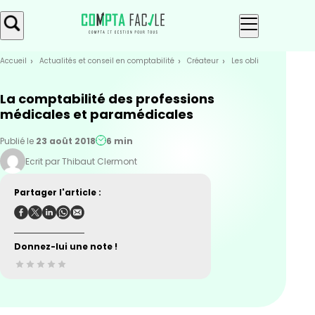
Skip
Aller au
to
contenu
menu
Accueil
Actualités et conseil en comptabilité
Créateur
Les obligations compt
La comptabilité des professions
médicales et paramédicales
Publié le
23 août 2018
6 min
Ecrit par Thibaut Clermont
Partager l'article :
Donnez-lui une note !